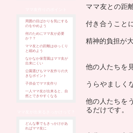
ママ友との距
ママ友作りのポイント
周囲の目ばかりを気にする
付き合うこと
のをやめよう
何のためにママ友が必要
か？？
精神的負担が
ママ友との距離はゆっくり
と縮めよう
なかなか保育園はママ友が
出来にくい
他の人たちを
公園選びもママ友作りの大
きなポイント
うらやましく
子供会でママ友作り
一人ママ友が出来ると、自
然とできやすくなる
他の人たちを
るだけです。
ママ友が出来るきっかけって？
どんな事でもきっかけがあ
ればママ友に