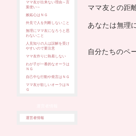
ママ友が出来ない理由～言
ママ友との距
葉使い～
嫉妬心はＮＧ
外見で人を判断しないこと
あなたは無理
無理にママ友になろうと思
わないこと
人見知りの人は誤解を受け
やすいので要注意
自分たちのペ
ママ友作りに執着しない
わが子が一番的なオーラは
ＮＧ
自己中な行動や発言はＮＧ
ママ友が欲しいオーラはＮ
Ｇ
運営者情報
運営者情報