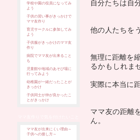
自分たちは自
学校や園の役員になってみ
よう
子供の習い事がきっかけで
ママ友作り
他の人たちを
育児サークルに参加してみ
よう
子供服がきっかけのママ友
作り
無理に距離を
病院でママ友が出来ること
も
るかもしれま
児童館や地域のあそび場に
行ってみよう
幼稚園が一緒だったことが
実際に本当に
きっかけ
子供同士が仲が良かったこ
とがきっかけ
ママ友の距離
ママ友作りで気を付けたいこと
ん。
ママ友が出来にくい理由～
子供への接し方～