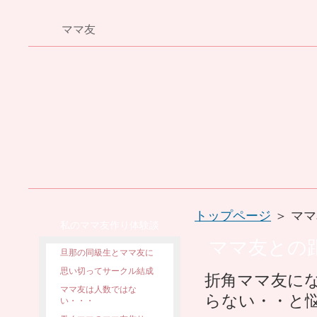
ママ友
トップページ
＞ マ
私のママ友作り体験談
ママ友との
旦那の同級生とママ友に
思い切ってサークル結成
折角ママ友に
ママ友は人数ではな
らない・・と
い・・・