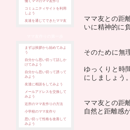
働くママのママ友作り
コミュニティサイトを利用
しよう
ママ友との距
友達を通じてできたママ友
いに精神的に
ママ友作りの第一歩
まずは挨拶から始めてみよ
そのために無
う
自分から思い切って話しか
けてみよう
ゆっくりと時
自分から思い切って誘って
にしましょう
みよう
友達に相談をしてみよう
メールアドレスを交換して
みよう
ママ友との距
近所のママ友作りの方法
自然と距離感
小学校のママ友作り
思い切って性格を改善して
みよう